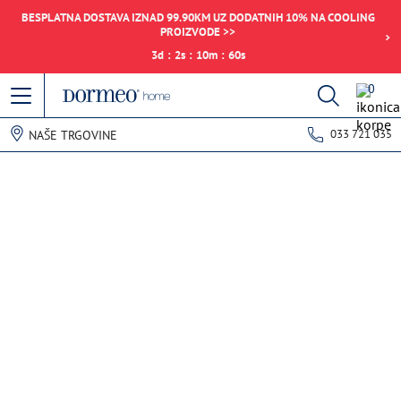
BESPLATNA DOSTAVA IZNAD 99.90KM UZ DODATNIH 10% NA COOLING
PROIZVODE >>
3
d
:
2
s
:
10
m
:
60
s
0
033 721 035
NAŠE TRGOVINE
Pogreška u prihvaćanju podataka