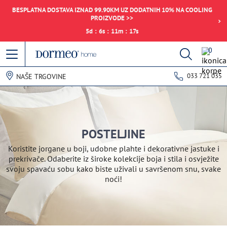
BESPLATNA DOSTAVA IZNAD 99.90KM UZ DODATNIH 10% NA COOLING
PROIZVODE >>
5
d
:
6
s
:
11
m
:
17
s
0
033 721 035
NAŠE TRGOVINE
POSTELJINE
Koristite jorgane u boji, udobne plahte i dekorativne jastuke i
prekrivače. Odaberite iz široke kolekcije boja i stila i osvježite
svoju spavaću sobu kako biste uživali u savršenom snu, svake
noći!