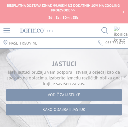
BESPLATNA DOSTAVA IZNAD 99.90KM UZ DODATNIH 10% NA COOLING
PROIZVODE >>
3
d
:
3
s
:
30
m
:
35
s
0
033 721 035
NAŠE TRGOVINE
JASTUCI
Naši jastuci pružaju vam potporu i stvaraju osjećaj kao da
spavate na oblacima. Izaberite između različitih oblika onaj
koji je savršen za vas.
VODIČ ZA JASTUKE
KAKO ODABRATI JASTUK