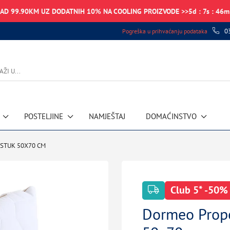
NAD 99.90KM UZ DODATNIH 10% NA COOLING PROIZVODE >>
5
d
:
7
s
:
46
m
0
Pogreška u prihvaćanju podataka
POSTELJINE
NAMJEŠTAJ
DOMAĆINSTVO
STUK 50X70 CM
Club 5* -50%
Dormeo Propo