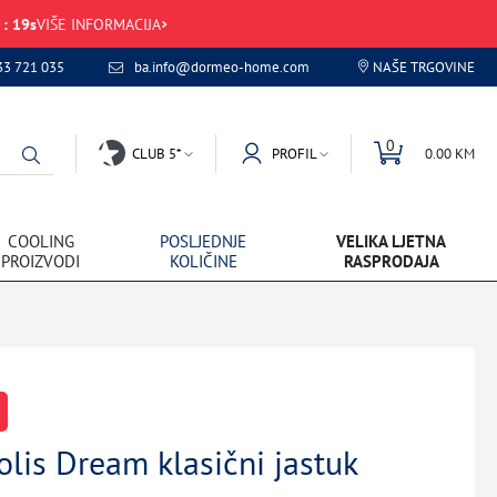
:
19
s
VIŠE INFORMACIJA
33 721 035
ba.info@dormeo-home.com
NAŠE TRGOVINE
0
CLUB 5*
PROFIL
0.00 KM
COOLING
POSLJEDNJE
VELIKA LJETNA
PROIZVODI
KOLIČINE
RASPRODAJA
lis Dream klasični jastuk