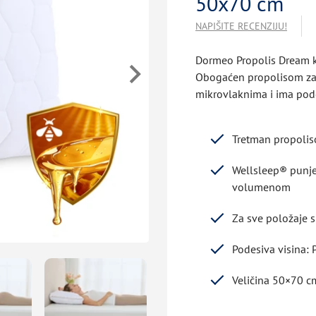
50x70 cm
NAPIŠITE RECENZIJU!
Dormeo Propolis Dream kl
Obogaćen propolisom za 
mikrovlaknima i ima pode
Tretman propoliso
Wellsleep® punje
volumenom
Za sve položaje 
Podesiva visina: 
Veličina 50×70 c