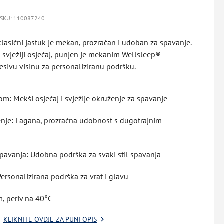
SKU: 110087240
asični jastuk je mekan, prozračan i udoban za spavanje.
svježiji osjećaj, punjen je mekanim Wellsleep®
sivu visinu za personaliziranu podršku.
m: Mekši osjećaj i svježije okruženje za spavanje
nje: Lagana, prozračna udobnost s dugotrajnim
spavanja: Udobna podrška za svaki stil spavanja
Personalizirana podrška za vrat i glavu
m, periv na 40°C
KLIKNITE OVDJE ZA PUNI OPIS