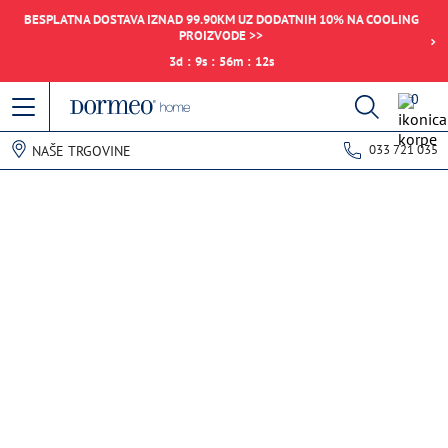
BESPLATNA DOSTAVA IZNAD 99.90KM UZ DODATNIH 10% NA COOLING
PROIZVODE >>
3
d
:
9
s
:
56
m
:
12
s
0
033 721 035
NAŠE TRGOVINE
Pogreška u prihvaćanju podataka