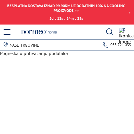
BESPLATNA DOSTAVA IZNAD 99.90KM UZ DODATNIH 10% NA COOLING
PROIZVODE >>
2
d
:
12
s
:
24
m
:
25
s
0
033 721 035
NAŠE TRGOVINE
Pogreška u prihvaćanju podataka