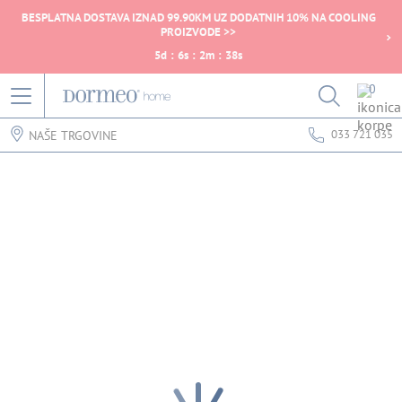
BESPLATNA DOSTAVA IZNAD 99.90KM UZ DODATNIH 10% NA COOLING
PROIZVODE >>
5
d
:
6
s
:
2
m
:
38
s
0
033 721 035
NAŠE TRGOVINE