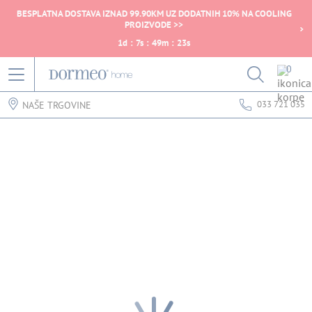
BESPLATNA DOSTAVA IZNAD 99.90KM UZ DODATNIH 10% NA COOLING
PROIZVODE >>
1
d
:
7
s
:
49
m
:
23
s
0
033 721 035
NAŠE TRGOVINE