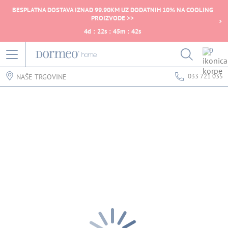
BESPLATNA DOSTAVA IZNAD 99.90KM UZ DODATNIH 10% NA COOLING
PROIZVODE >>
4
d
:
22
s
:
45
m
:
42
s
0
033 721 035
NAŠE TRGOVINE