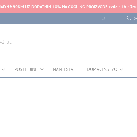
NAD 99.90KM UZ DODATNIH 10% NA COOLING PROIZVODE >>
4
d
:
1
h
:
3
m
0
POSTELJINE
NAMJEŠTAJ
DOMAĆINSTVO