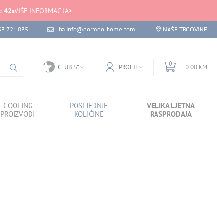
:
42
s
VIŠE INFORMACIJA
33 721 035
ba.info@dormeo-home.com
NAŠE TRGOVINE
0
CLUB 5*
PROFIL
0.00 KM
COOLING
POSLJEDNJE
VELIKA LJETNA
PROIZVODI
KOLIČINE
RASPRODAJA