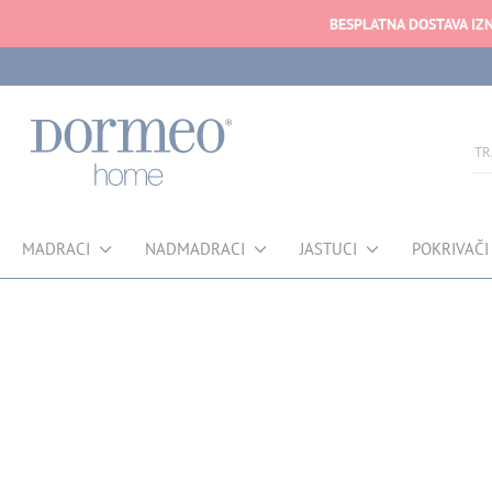
BESPLATNA DOSTAVA IZ
MADRACI
NADMADRACI
JASTUCI
POKRIVAČI
Pogreška u prihvaćanju podataka