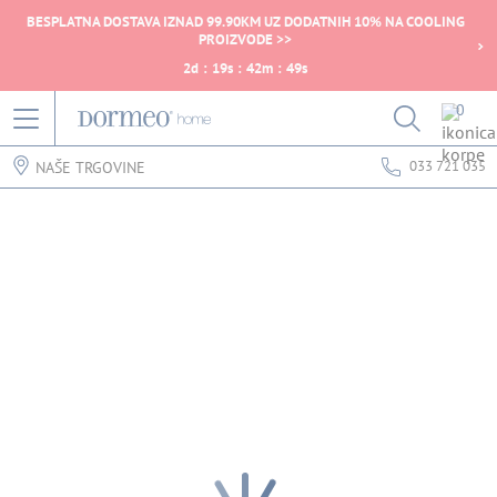
BESPLATNA DOSTAVA IZNAD 99.90KM UZ DODATNIH 10% NA COOLING
PROIZVODE >>
2
d
:
19
s
:
42
m
:
49
s
0
033 721 035
NAŠE TRGOVINE