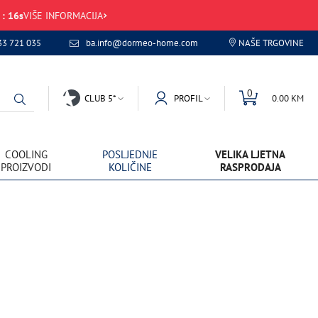
:
16
s
VIŠE INFORMACIJA
33 721 035
ba.info@dormeo-home.com
NAŠE TRGOVINE
0
CLUB 5*
PROFIL
0.00 KM
COOLING
POSLJEDNJE
VELIKA LJETNA
PROIZVODI
KOLIČINE
RASPRODAJA