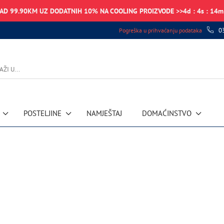
NAD 99.90KM UZ DODATNIH 10% NA COOLING PROIZVODE >>
4
d
:
4
s
:
14
m
0
Pogreška u prihvaćanju podataka
POSTELJINE
NAMJEŠTAJ
DOMAĆINSTVO