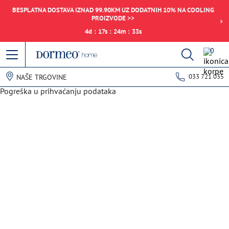
BESPLATNA DOSTAVA IZNAD 99.90KM UZ DODATNIH 10% NA COOLING
PROIZVODE >>
4
d
:
17
s
:
24
m
:
33
s
0
033 721 035
NAŠE TRGOVINE
Pogreška u prihvaćanju podataka