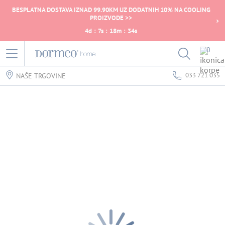
BESPLATNA DOSTAVA IZNAD 99.90KM UZ DODATNIH 10% NA COOLING
PROIZVODE >>
4
d
:
7
s
:
18
m
:
34
s
0
033 721 035
NAŠE TRGOVINE