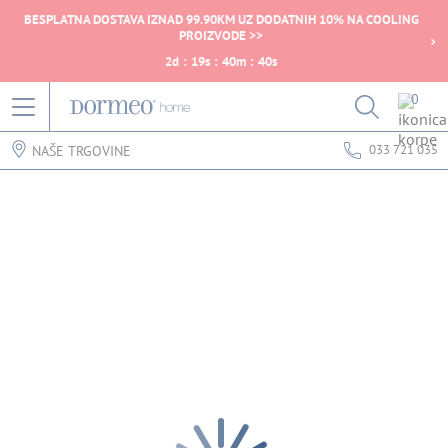
BESPLATNA DOSTAVA IZNAD 99.90KM UZ DODATNIH 10% NA COOLING
PROIZVODE >>
2
d
:
19
s
:
40
m
:
40
s
0
033 721 035
NAŠE TRGOVINE