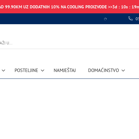
AD 99.90KM UZ DODATNIH 10% NA COOLING PROIZVODE >>
3
d
:
10
s
:
19
0
POSTELJINE
NAMJEŠTAJ
DOMAĆINSTVO