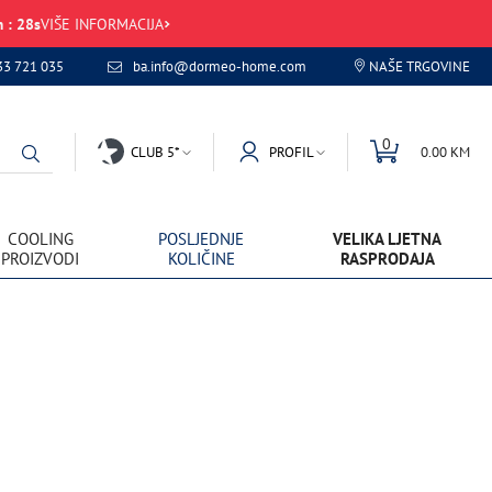
m
:
28
s
VIŠE INFORMACIJA
33 721 035
ba.info@dormeo-home.com
NAŠE TRGOVINE
0
CLUB 5*
PROFIL
0.00 KM
COOLING
POSLJEDNJE
VELIKA LJETNA
PROIZVODI
KOLIČINE
RASPRODAJA