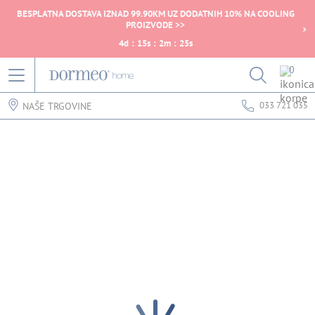
BESPLATNA DOSTAVA IZNAD 99.90KM UZ DODATNIH 10% NA COOLING
PROIZVODE >>
4
d
:
15
s
:
2
m
:
25
s
0
033 721 035
NAŠE TRGOVINE
Pogreška u prihvaćanju podataka