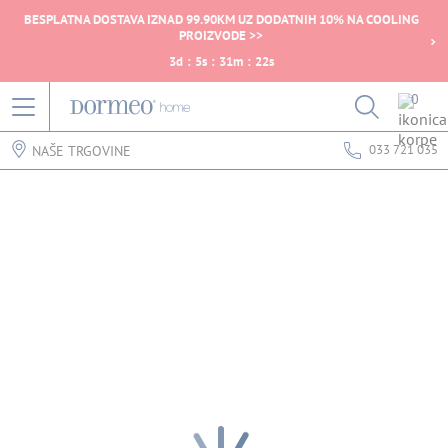
BESPLATNA DOSTAVA IZNAD 99.90KM UZ DODATNIH 10% NA COOLING
PROIZVODE >>
3
d
:
5
s
:
31
m
:
22
s
0
033 721 035
NAŠE TRGOVINE