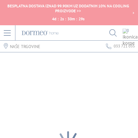
BESPLATNA DOSTAVA IZNAD 99.90KM UZ DODATNIH 10% NA COOLING
PROIZVODE >>
4
d
:
2
s
:
30
m
:
29
s
0
033 721 035
NAŠE TRGOVINE