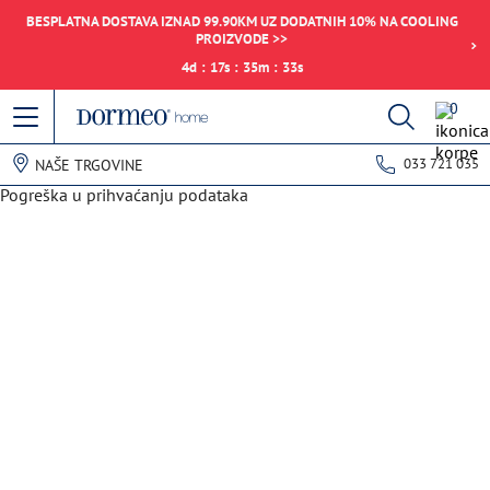
BESPLATNA DOSTAVA IZNAD 99.90KM UZ DODATNIH 10% NA COOLING
PROIZVODE >>
4
d
:
17
s
:
35
m
:
33
s
0
033 721 035
NAŠE TRGOVINE
Pogreška u prihvaćanju podataka