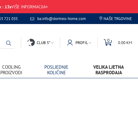
m
:
13
s
VIŠE INFORMACIJA
33 721 035
ba.info@dormeo-home.com
NAŠE TRGOVINE
0
CLUB 5*
PROFIL
0.00 KM
COOLING
POSLJEDNJE
VELIKA LJETNA
PROIZVODI
KOLIČINE
RASPRODAJA