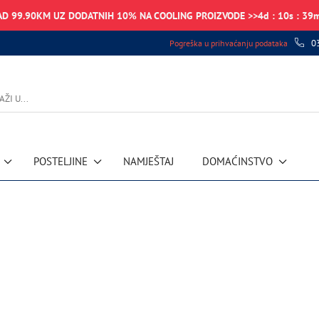
AD 99.90KM UZ DODATNIH 10% NA COOLING PROIZVODE >>
4
d
:
10
s
:
39
0
Pogreška u prihvaćanju podataka
POSTELJINE
NAMJEŠTAJ
DOMAĆINSTVO