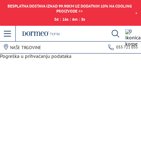
BESPLATNA DOSTAVA IZNAD 99.90KM UZ DODATNIH 10% NA COOLING
PROIZVODE >>
5
d
:
16
s
:
6
m
:
8
s
0
033 721 035
NAŠE TRGOVINE
Pogreška u prihvaćanju podataka