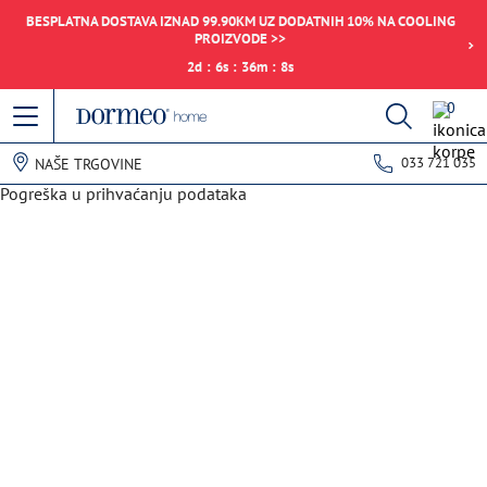
BESPLATNA DOSTAVA IZNAD 99.90KM UZ DODATNIH 10% NA COOLING
PROIZVODE >>
2
d
:
6
s
:
36
m
:
8
s
0
033 721 035
NAŠE TRGOVINE
Pogreška u prihvaćanju podataka