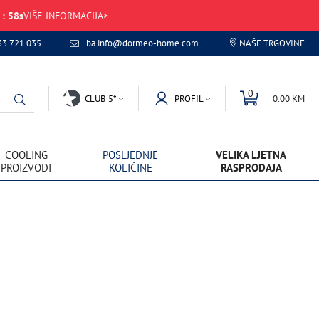
:
57
s
VIŠE INFORMACIJA
33 721 035
ba.info@dormeo-home.com
NAŠE TRGOVINE
0
CLUB 5*
PROFIL
0.00 KM
COOLING
POSLJEDNJE
VELIKA LJETNA
PROIZVODI
KOLIČINE
RASPRODAJA