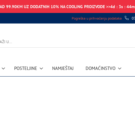
NAD 99.90KM UZ DODATNIH 10% NA COOLING PROIZVODE >>
4
d
:
3
s
:
44
m
0
Pogreška u prihvaćanju podataka
POSTELJINE
NAMJEŠTAJ
DOMAĆINSTVO