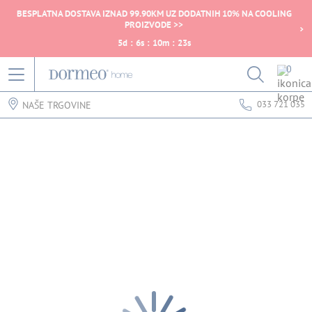
BESPLATNA DOSTAVA IZNAD 99.90KM UZ DODATNIH 10% NA COOLING
PROIZVODE >>
5
d
:
6
s
:
10
m
:
23
s
0
033 721 035
NAŠE TRGOVINE