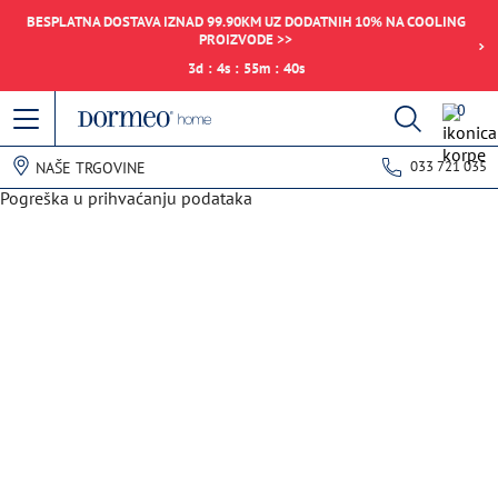
BESPLATNA DOSTAVA IZNAD 99.90KM UZ DODATNIH 10% NA COOLING
PROIZVODE >>
3
d
:
4
s
:
55
m
:
40
s
0
033 721 035
NAŠE TRGOVINE
Pogreška u prihvaćanju podataka