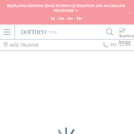
BESPLATNA DOSTAVA IZNAD 99.90KM UZ DODATNIH 10% NA COOLING
PROIZVODE >>
5
d
:
16
s
:
6
m
:
58
s
0
033 721 035
NAŠE TRGOVINE