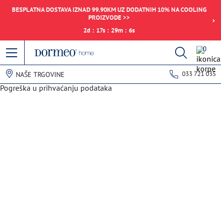
BESPLATNA DOSTAVA IZNAD 99.90KM UZ DODATNIH 10% NA COOLING
PROIZVODE >>
2
d
:
17
s
:
29
m
:
6
s
0
033 721 035
NAŠE TRGOVINE
Pogreška u prihvaćanju podataka