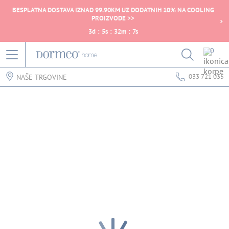
BESPLATNA DOSTAVA IZNAD 99.90KM UZ DODATNIH 10% NA COOLING
PROIZVODE >>
3
d
:
5
s
:
32
m
:
7
s
0
033 721 035
NAŠE TRGOVINE