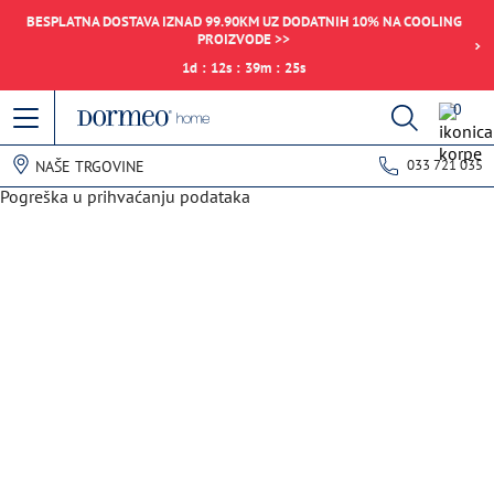
BESPLATNA DOSTAVA IZNAD 99.90KM UZ DODATNIH 10% NA COOLING
PROIZVODE >>
1
d
:
12
s
:
39
m
:
25
s
0
033 721 035
NAŠE TRGOVINE
Pogreška u prihvaćanju podataka