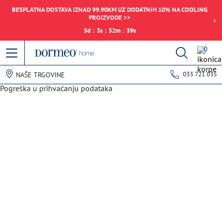
BESPLATNA DOSTAVA IZNAD 99.90KM UZ DODATNIH 10% NA COOLING
PROIZVODE >>
5
d
:
3
s
:
52
m
:
39
s
0
033 721 035
NAŠE TRGOVINE
Pogreška u prihvaćanju podataka