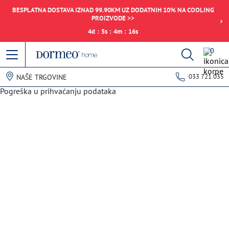
BESPLATNA DOSTAVA IZNAD 99.90KM UZ DODATNIH 10% NA COOLING
PROIZVODE >>
4
d
:
5
s
:
4
m
:
16
s
0
033 721 035
NAŠE TRGOVINE
Pogreška u prihvaćanju podataka