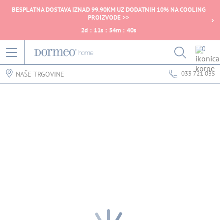
BESPLATNA DOSTAVA IZNAD 99.90KM UZ DODATNIH 10% NA COOLING
PROIZVODE >>
2
d
:
11
s
:
54
m
:
40
s
0
033 721 035
NAŠE TRGOVINE