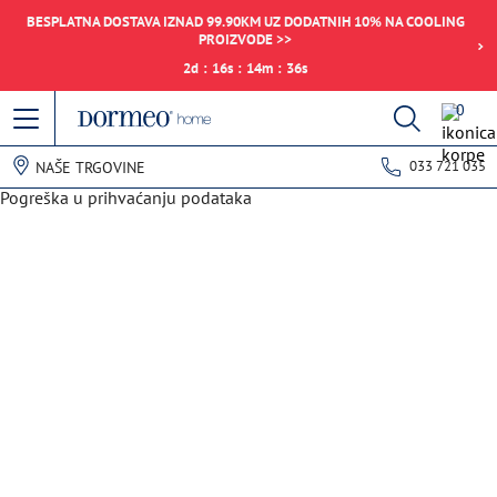
BESPLATNA DOSTAVA IZNAD 99.90KM UZ DODATNIH 10% NA COOLING
PROIZVODE >>
2
d
:
16
s
:
14
m
:
36
s
0
033 721 035
NAŠE TRGOVINE
Pogreška u prihvaćanju podataka