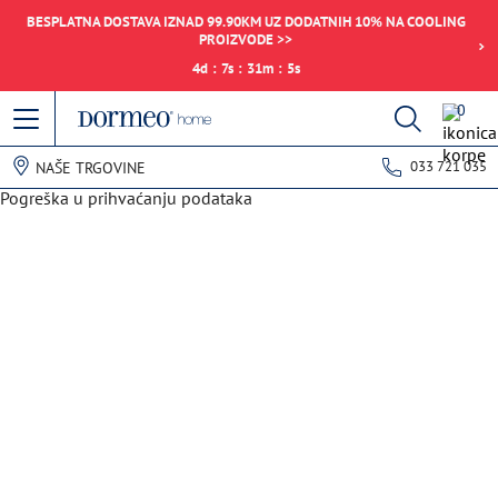
BESPLATNA DOSTAVA IZNAD 99.90KM UZ DODATNIH 10% NA COOLING
PROIZVODE >>
4
d
:
7
s
:
31
m
:
5
s
0
033 721 035
NAŠE TRGOVINE
Pogreška u prihvaćanju podataka