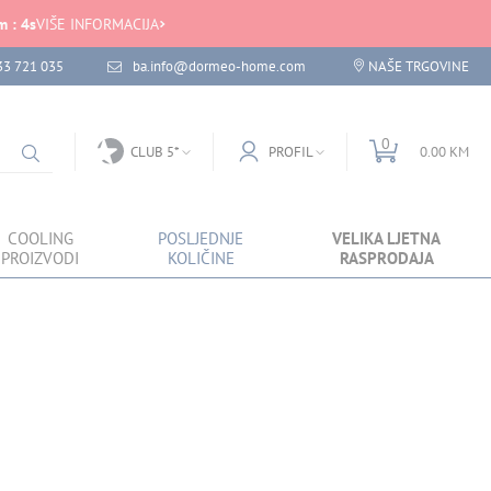
m
:
4
s
VIŠE INFORMACIJA
33 721 035
ba.info@dormeo-home.com
NAŠE TRGOVINE
0
CLUB 5*
PROFIL
0.00 KM
COOLING
POSLJEDNJE
VELIKA LJETNA
PROIZVODI
KOLIČINE
RASPRODAJA