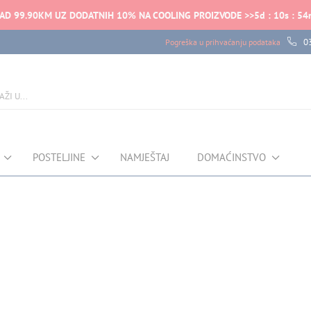
NAD 99.90KM UZ DODATNIH 10% NA COOLING PROIZVODE >>
5
d
:
10
s
:
54
0
Pogreška u prihvaćanju podataka
POSTELJINE
NAMJEŠTAJ
DOMAĆINSTVO