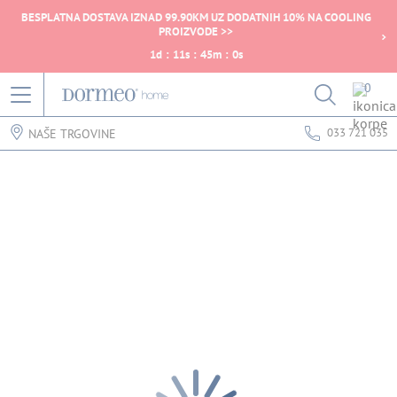
BESPLATNA DOSTAVA IZNAD 99.90KM UZ DODATNIH 10% NA COOLING
PROIZVODE >>
1
d
:
11
s
:
45
m
:
0
s
0
033 721 035
NAŠE TRGOVINE