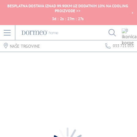
BESPLATNA DOSTAVA IZNAD 99.90KM UZ DODATNIH 10% NA COOLING
PROIZVODE >>
3
d
:
2
s
:
27
m
:
27
s
0
033 721 035
NAŠE TRGOVINE