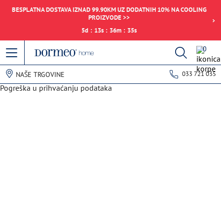
BESPLATNA DOSTAVA IZNAD 99.90KM UZ DODATNIH 10% NA COOLING
PROIZVODE >>
5
d
:
13
s
:
36
m
:
35
s
0
033 721 035
NAŠE TRGOVINE
Pogreška u prihvaćanju podataka