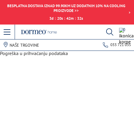
BESPLATNA DOSTAVA IZNAD 99.90KM UZ DODATNIH 10% NA COOLING
PROIZVODE >>
3
d
:
20
s
:
42
m
:
32
s
0
033 721 035
NAŠE TRGOVINE
Pogreška u prihvaćanju podataka