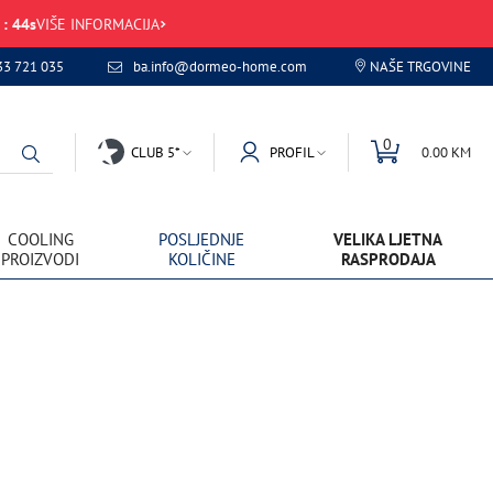
:
44
s
VIŠE INFORMACIJA
33 721 035
ba.info@dormeo-home.com
NAŠE TRGOVINE
0
CLUB 5*
PROFIL
0.00 KM
COOLING
POSLJEDNJE
VELIKA LJETNA
PROIZVODI
KOLIČINE
RASPRODAJA