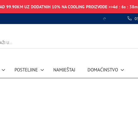
NAD 99.90KM UZ DODATNIH 10% NA COOLING PROIZVODE >>
4
d
:
6
s
:
38
m
0
POSTELJINE
NAMJEŠTAJ
DOMAĆINSTVO