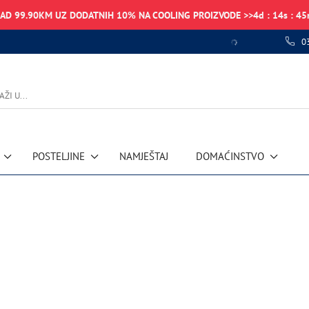
NAD 99.90KM UZ DODATNIH 10% NA COOLING PROIZVODE >>
4
d
:
14
s
:
45
0
POSTELJINE
NAMJEŠTAJ
DOMAĆINSTVO