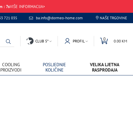
m
:
7
s
VIŠE INFORMACIJA
33 721 035
ba.info@dormeo-home.com
NAŠE TRGOVINE
0
CLUB 5*
PROFIL
0.00 KM
COOLING
POSLJEDNJE
VELIKA LJETNA
PROIZVODI
KOLIČINE
RASPRODAJA