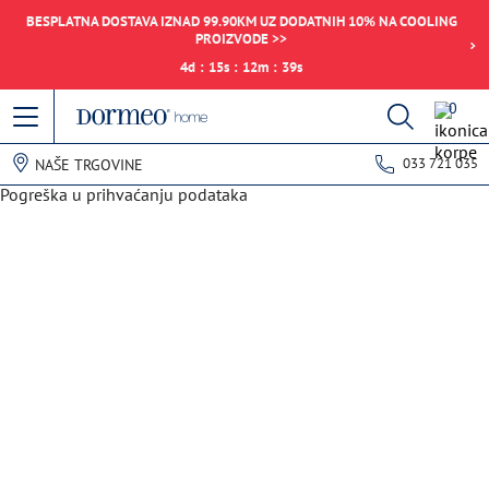
BESPLATNA DOSTAVA IZNAD 99.90KM UZ DODATNIH 10% NA COOLING
PROIZVODE >>
4
d
:
15
s
:
12
m
:
39
s
0
033 721 035
NAŠE TRGOVINE
Pogreška u prihvaćanju podataka