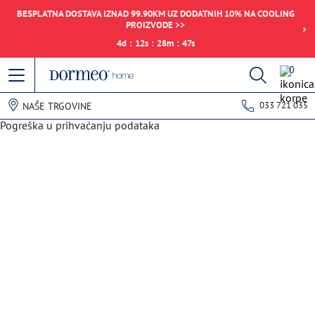
BESPLATNA DOSTAVA IZNAD 99.90KM UZ DODATNIH 10% NA COOLING
PROIZVODE >>
4
d
:
12
s
:
28
m
:
47
s
0
033 721 035
NAŠE TRGOVINE
Pogreška u prihvaćanju podataka