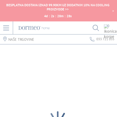
BESPLATNA DOSTAVA IZNAD 99.90KM UZ DODATNIH 10% NA COOLING
PROIZVODE >>
4
d
:
2
s
:
28
m
:
28
s
0
033 721 035
NAŠE TRGOVINE