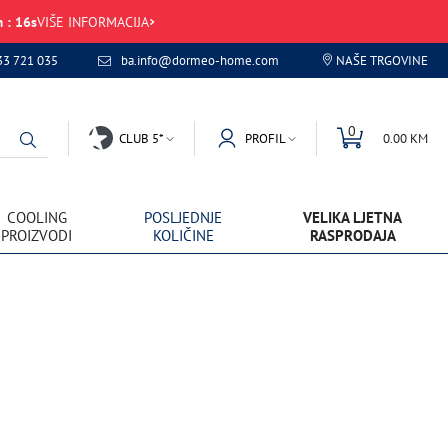
m
:
16
s
VIŠE INFORMACIJA
33 721 035
ba.info@dormeo-home.com
NAŠE TRGOVINE
0
CLUB 5*
PROFIL
0.00 KM
COOLING
POSLJEDNJE
VELIKA LJETNA
PROIZVODI
KOLIČINE
RASPRODAJA