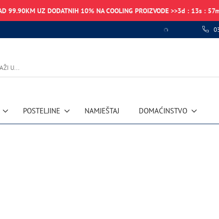
AD 99.90KM UZ DODATNIH 10% NA COOLING PROIZVODE >>
3
d
:
13
s
:
57
0
POSTELJINE
NAMJEŠTAJ
DOMAĆINSTVO