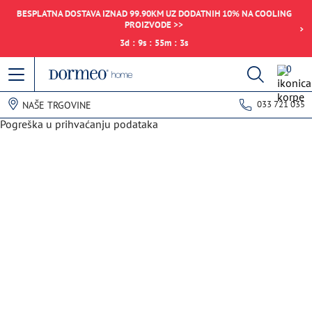
BESPLATNA DOSTAVA IZNAD 99.90KM UZ DODATNIH 10% NA COOLING
PROIZVODE >>
3
d
:
9
s
:
55
m
:
3
s
0
033 721 035
NAŠE TRGOVINE
Pogreška u prihvaćanju podataka