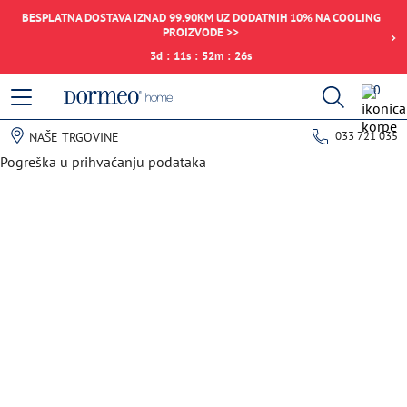
BESPLATNA DOSTAVA IZNAD 99.90KM UZ DODATNIH 10% NA COOLING
PROIZVODE >>
3
d
:
11
s
:
52
m
:
26
s
0
033 721 035
NAŠE TRGOVINE
Pogreška u prihvaćanju podataka