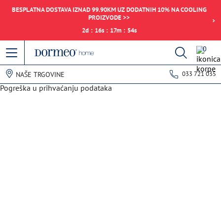
BESPLATNA DOSTAVA IZNAD 99.90KM UZ DODATNIH 10% NA COOLING
PROIZVODE >>
2
d
:
16
s
:
17
m
:
54
s
0
033 721 035
NAŠE TRGOVINE
Pogreška u prihvaćanju podataka