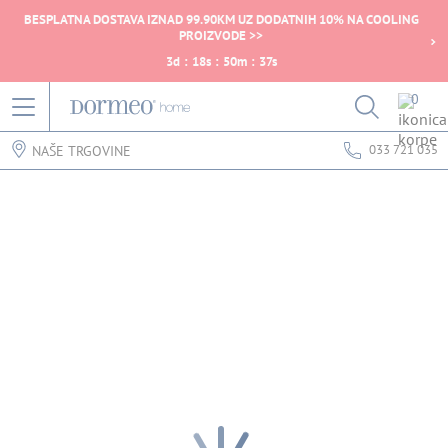
BESPLATNA DOSTAVA IZNAD 99.90KM UZ DODATNIH 10% NA COOLING
PROIZVODE >>
3
d
:
18
s
:
50
m
:
37
s
0
033 721 035
NAŠE TRGOVINE